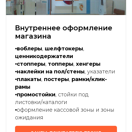
Внутреннее оформление
магазина
▪️воблеры
,
шелфтокеры
,
ценникодержатели
▪️стопперы
,
топперы
,
хенгеры
▪️наклейки на пол/стены
, указатели
▪️плакаты
,
постеры
,
рамки/клик-
рамы
▪️промостойки
, стойки под
листовки/каталоги
▪️
оформление кассовой зоны и зоны
ожидания