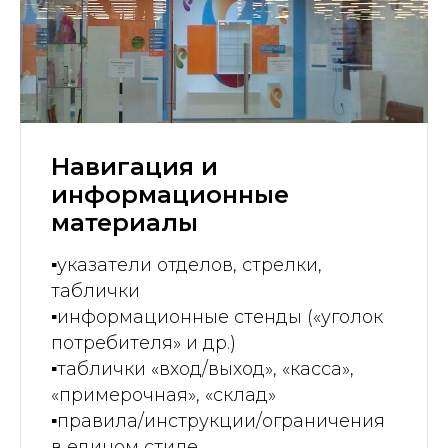
Навигация и
информационные
материалы
▪️
указатели отделов, стрелки,
таблички
▪️
информационные стенды («уголок
потребителя» и др.)
▪️
таблички «вход/выход», «касса»,
«примерочная», «склад»
▪️
правила/инструкции/ограничения
в едином стиле