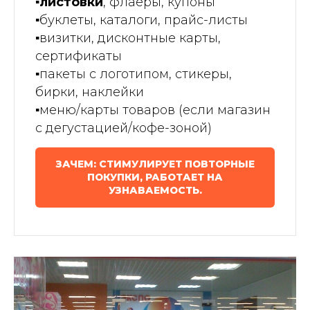
▪️листовки
, флаеры, купоны
▪️
буклеты, каталоги, прайс-листы
▪️
визитки, дисконтные карты,
сертификаты
▪️
пакеты с логотипом, стикеры,
бирки, наклейки
▪️
меню/карты товаров (если магазин
с дегустацией/кофе-зоной)
ЗАЧЕМ: СТИМУЛИРУЕТ ПОВТОРНЫЕ
ПОКУПКИ, РАБОТАЕТ НА
УЗНАВАЕМОСТЬ.