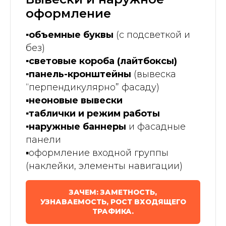
оформление
▪️объемные буквы
(с подсветкой и
без)
▪️световые короба (лайтбоксы)
▪️панель-кронштейны
(вывеска
“перпендикулярно” фасаду)
▪️
неоновые вывески
▪️таблички и режим работы
▪️наружные баннеры
и фасадные
панели
▪️оформление входной группы
(наклейки, элементы навигации)
ЗАЧЕМ: ЗАМЕТНОСТЬ,
УЗНАВАЕМОСТЬ, РОСТ ВХОДЯЩЕГО
ТРАФИКА.