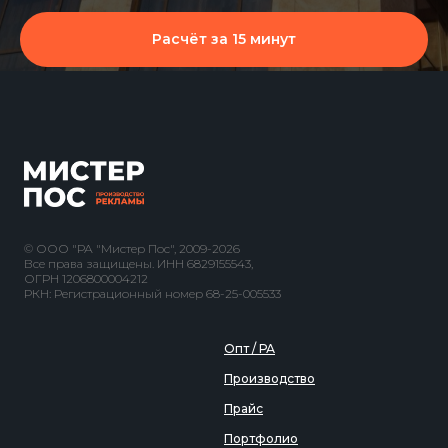
Расчёт за 15 минут
© ООО "РА "Мистер Пос", 2009-2026
Все права защищены. ИНН 6829155543,
ОГРН 1206800004212
РКН: Регистрационный номер 68-25-005533
Опт / РА
Производство
Прайс
Портфолио